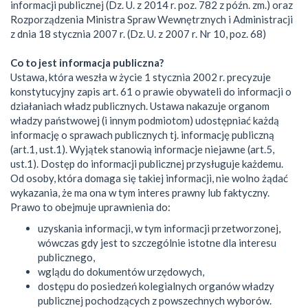
informacji publicznej (Dz. U. z 2014 r. poz. 782 z późn. zm.) oraz
Rozporządzenia Ministra Spraw Wewnętrznych i Administracji
z dnia 18 stycznia 2007 r. (Dz. U. z 2007 r. Nr 10, poz. 68)
Co to jest informacja publiczna?
Ustawa, która weszła w życie 1 stycznia 2002 r. precyzuje
konstytucyjny zapis art. 61 o prawie obywateli do informacji o
działaniach władz publicznych. Ustawa nakazuje organom
władzy państwowej (i innym podmiotom) udostępniać każdą
informację o sprawach publicznych tj. informację publiczną
(art.1, ust.1). Wyjątek stanowią informacje niejawne (art.5,
ust.1). Dostęp do informacji publicznej przysługuje każdemu.
Od osoby, która domaga się takiej informacji, nie wolno żądać
wykazania, że ma ona w tym interes prawny lub faktyczny.
Prawo to obejmuje uprawnienia do:
uzyskania informacji, w tym informacji przetworzonej,
wówczas gdy jest to szczególnie istotne dla interesu
publicznego,
wglądu do dokumentów urzędowych,
dostępu do posiedzeń kolegialnych organów władzy
publicznej pochodzących z powszechnych wyborów.