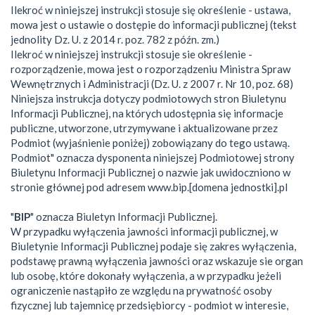
Ilekroć w niniejszej instrukcji stosuje się określenie - ustawa,
mowa jest o ustawie o dostępie do informacji publicznej (tekst
jednolity Dz. U. z 2014 r. poz. 782 z późn. zm.)
Ilekroć w niniejszej instrukcji stosuje sie określenie -
rozporządzenie, mowa jest o rozporządzeniu Ministra Spraw
Wewnętrznych i Administracji (Dz. U. z 2007 r. Nr 10, poz. 68)
Niniejsza instrukcja dotyczy podmiotowych stron Biuletynu
Informacji Publicznej, na których udostępnia się informacje
publiczne, utworzone, utrzymywane i aktualizowane przez
Podmiot (wyjaśnienie poniżej) zobowiązany do tego ustawą.
Podmiot" oznacza dysponenta niniejszej Podmiotowej strony
Biuletynu Informacji Publicznej o nazwie jak uwidoczniono w
stronie głównej pod adresem www.bip.[domena jednostki].pl
"
BIP
" oznacza Biuletyn Informacji Publicznej.
W przypadku wyłączenia jawności informacji publicznej, w
Biuletynie Informacji Publicznej podaje się zakres wyłączenia,
podstawę prawną wyłączenia jawności oraz wskazuje sie organ
lub osobę, które dokonały wyłączenia, a w przypadku jeżeli
ograniczenie nastąpiło ze względu na prywatność osoby
fizycznej lub tajemnicę przedsiębiorcy - podmiot w interesie,