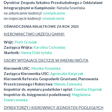
Dyrektor Zespołu Szkolno-Przedszkolnego z Oddziałami
Integracyjnymi w Kampinosie:
Natalia Sowińska
na zakończenie kadencji:
oświadczenie
na rozpoczęcie kadencji:
oświadczenie
OŚWIADCZENIA MAJĄTKOWE ZA ROK 2025
KIEROWNICTWO URZĘDU GMINY:
Wójt:
Piotr Grzelak
Zastępca Wójta:
Karolina Cichowlas
Skarbnik:
Hanna Dobrzyńska
OSOBY WYDAJĄCE DECYZJE W IMIENIU WÓJTA
Kierownik USC:
Monika Kowalska
Zastępca Kierownika USC:
Agnieszka Kacprzak
Kierownik Referatu Gospodarki Gruntami, Planowania
Przestrzennego I Rolnictwa:
Wanda Zalewska
Inspektor ds. wymiaru podatków i opłat:
Ewelina Stępniak
Inspektor ds. księgowości podatkowej:
Magdalena
Szwarczewska
DYREKTORZY I KIEROWNICY JEDNOSTEK PODLEGŁYCH