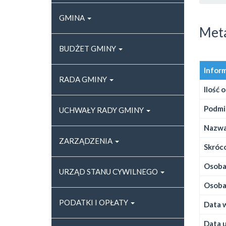
GMINA
Met
BUDŻET GMINY
Infor
RADA GMINY
Ilość 
Podmi
UCHWAŁY RADY GMINY
Nazwa
ZARZĄDZENIA
Skróco
Osoba,
URZĄD STANU CYWILNEGO
Osoba,
PODATKI I OPŁATY
Data w
Data u