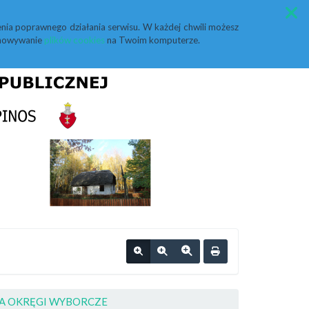
Przycisk wyszukaj duży
Szukaj
nia poprawnego działania serwisu. W każdej chwili możesz
echowywanie
plików cookies
na Twoim komputerze.
NA OKRĘGI WYBORCZE