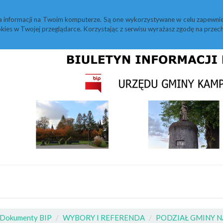
M
Statystyki
Redakcja
Instrukcja
a informacji na Twoim komputerze. Są one wykorzystywane w celu zapewnie
kies w Twojej przeglądarce. Korzystając z serwisu wyrażasz zgodę na prz
Dokumenty BIP
WYBORY I REFERENDA
PODZIAŁ GMINY 