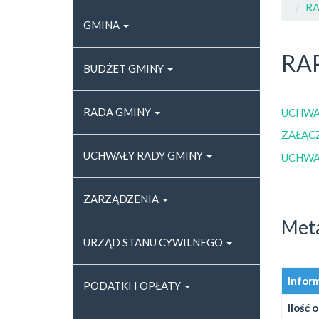
RA
GMINA
RA
BUDŻET GMINY
RADA GMINY
UCHWAŁ
ZAŁĄCZ
UCHWAŁY RADY GMINY
UCHWAŁ
ZARZĄDZENIA
Met
URZĄD STANU CYWILNEGO
Infor
PODATKI I OPŁATY
Ilość 