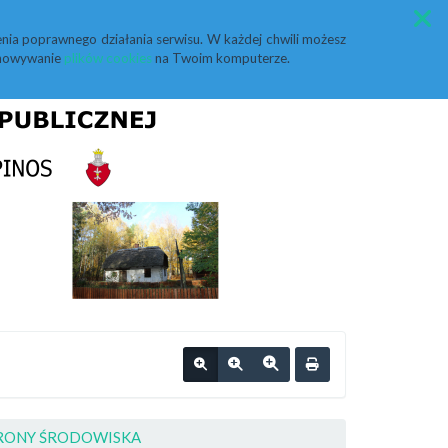
Przycisk wyszukaj duży
Szukaj
nia poprawnego działania serwisu. W każdej chwili możesz
echowywanie
plików cookies
na Twoim komputerze.
RONY ŚRODOWISKA