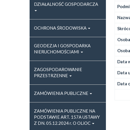
DZIAŁALNOŚĆ GOSPODARCZA
Podmi
Nazwa
OCHRONA ŚRODOWISKA
Skróco
Osoba,
GEODEZJA I GOSPODARKA
Osoba,
NIERUCHOMOŚCIAMI
Data w
ZAGOSPODAROWANIE
Data u
PRZESTRZENNE
Data o
ZAMÓWIENIA PUBLICZNE
ZAMÓWIENIA PUBLICZNE NA
PODSTAWIE ART. 157A USTAWY
Z DN. 05.12.2024 r. O OLiOC