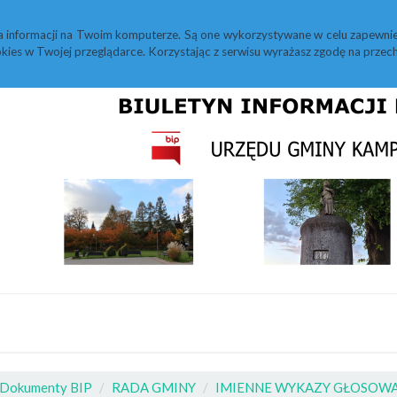
M
Statystyki
Redakcja
Instrukcja
a informacji na Twoim komputerze. Są one wykorzystywane w celu zapewnie
kies w Twojej przeglądarce. Korzystając z serwisu wyrażasz zgodę na prz
Dokumenty BIP
RADA GMINY
IMIENNE WYKAZY GŁOSOW