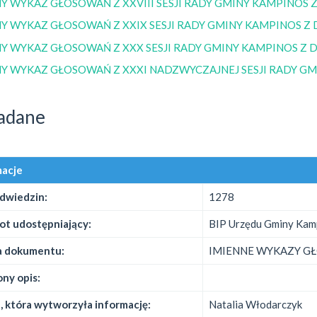
Y WYKAZ GŁOSOWAŃ Z XXVIII SESJI RADY GMINY KAMPINOS Z 
Y WYKAZ GŁOSOWAŃ Z XXIX SESJI RADY GMINY KAMPINOS Z D
Y WYKAZ GŁOSOWAŃ Z XXX SESJI RADY GMINY KAMPINOS Z D
Y WYKAZ GŁOSOWAŃ Z XXXI NADZWYCZAJNEJ SESJI RADY GMIN
adane
macje
odwiedzin:
1278
ot udostępniający:
BIP Urzędu Gminy Kam
 dokumentu:
IMIENNE WYKAZY G
ny opis:
 która wytworzyła informację:
Natalia Włodarczyk