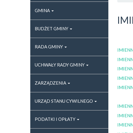
GMINA
IM
BUDŻET GMINY
RADA GMINY
IMIENN
IMIENN
UCHWAŁY RADY GMINY
IMIENN
IMIENN
ZARZĄDZENIA
IMIENN
URZĄD STANU CYWILNEGO
IMIENN
IMIENN
PODATKI I OPŁATY
IMIENN