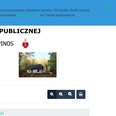
Przycisk wyszukaj duży
Szukaj
nia poprawnego działania serwisu. W każdej chwili możesz
echowywanie
plików cookies
na Twoim komputerze.
AŃ