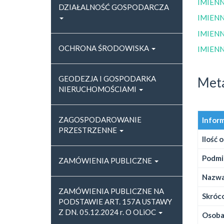
IMIENN
DZIAŁALNOŚĆ GOSPODARCZA
IMIENN
IMIENN
OCHRONA ŚRODOWISKA
IMIENN
GEODEZJA I GOSPODARKA
Met
NIERUCHOMOŚCIAMI
ZAGOSPODAROWANIE
Infor
PRZESTRZENNE
Ilość 
Podmi
ZAMÓWIENIA PUBLICZNE
Nazwa
ZAMÓWIENIA PUBLICZNE NA
Skróco
PODSTAWIE ART. 157A USTAWY
Z DN. 05.12.2024 r. O OLiOC
Osoba,