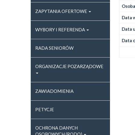
Osoba,
ZAPYTANIA OFERTOWE
Data w
Data u
WYBORY I REFERENDA
Data o
RADA SENIORÓW
ORGANIZACJE POZARZĄDOWE
ZAWIADOMIENIA
PETYCJE
OCHRONA DANYCH
OSOBOWYCH (RODO)