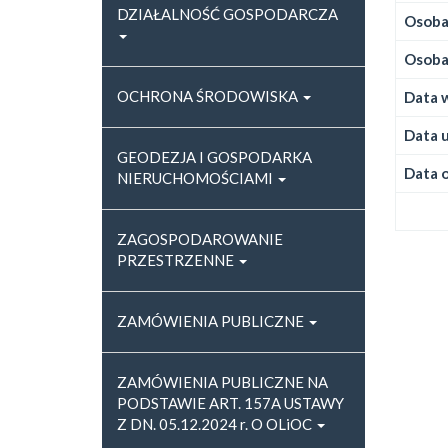
DZIAŁALNOŚĆ GOSPODARCZA
Osoba,
Osoba,
OCHRONA ŚRODOWISKA
Data w
Data u
GEODEZJA I GOSPODARKA
Data o
NIERUCHOMOŚCIAMI
ZAGOSPODAROWANIE
PRZESTRZENNE
ZAMÓWIENIA PUBLICZNE
ZAMÓWIENIA PUBLICZNE NA
PODSTAWIE ART. 157A USTAWY
Z DN. 05.12.2024 r. O OLiOC