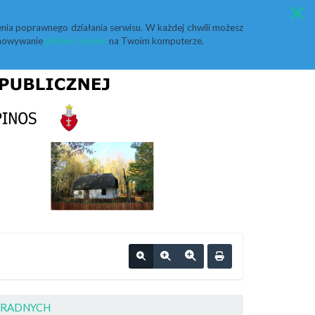
Przycisk wyszukaj duży
Szukaj
nia poprawnego działania serwisu. W każdej chwili możesz
echowywanie
plików cookies
na Twoim komputerze.
A RADNYCH