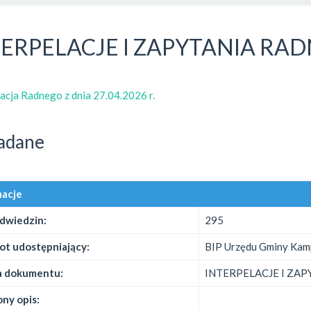
TERPELACJE I ZAPYTANIA RA
lacja Radnego z dnia 27.04.2026 r.
adane
macje
odwiedzin:
295
ot udostępniający:
BIP Urzędu Gminy Kam
 dokumentu:
INTERPELACJE I ZA
ny opis: