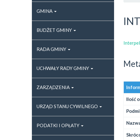
GMINA
IN
BUDŻET GMINY
Interpe
RADA GMINY
Met
UCHWAŁY RADY GMINY
Infor
ZARZĄDZENIA
Ilość 
URZĄD STANU CYWILNEGO
Podmi
Nazwa
PODATKI I OPŁATY
Skróco