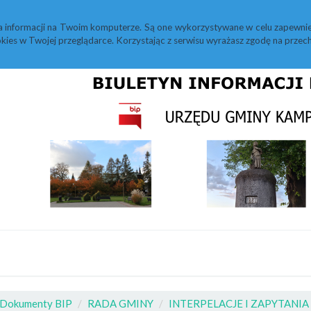
M
Statystyki
Redakcja
Instrukcja
a informacji na Twoim komputerze. Są one wykorzystywane w celu zapewnie
kies w Twojej przeglądarce. Korzystając z serwisu wyrażasz zgodę na prz
Dokumenty BIP
RADA GMINY
INTERPELACJE I ZAPYTANI